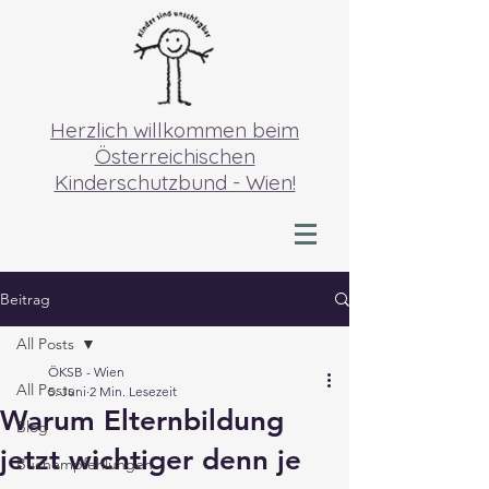
Herzlich willkommen beim
Österreichischen
Kinderschutzbund - Wien!
Beitrag
All Posts
ÖKSB - Wien
All Posts
5. Juni
2 Min. Lesezeit
Warum Elternbildung
Blog
jetzt wichtiger denn je
Buchempfehlungen