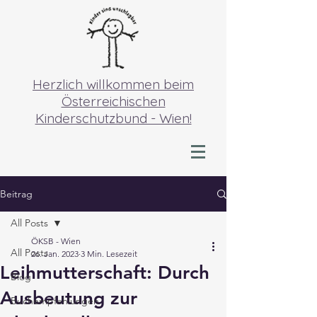
Herzlich willkommen beim
Österreichischen
Kinderschutzbund - Wien!
Beitrag
All Posts
ÖKSB - Wien
All Posts
26. Jan. 2023
3 Min. Lesezeit
Leihmutterschaft: Durch
Blog
Ausbeutung zur
Buchempfehlungen