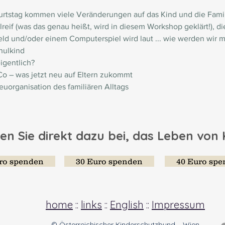
tstag kommen viele Veränderungen auf das Kind und die Familie
hulreif (was das genau heißt, wird in diesem Workshop geklärt!), 
d und/oder einem Computerspiel wird laut ... wie werden wir m
ulkind 
igentlich? 
o – was jetzt neu auf Eltern zukommt 
uorganisation des familiären Alltags
en Sie direkt dazu bei, das Leben von
ro spenden
30 Euro spenden
40 Euro sp
home
::
links
::
English
::
Impressum
© Österreichischer Kinderschutzbund – Wien