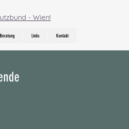
utzbund - Wien!
Beratung
Links
Kontakt
bende