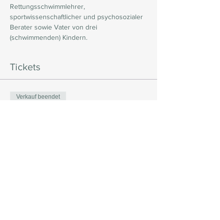
Rettungsschwimmlehrer, 
sportwissenschaftlicher und psychosozialer 
Berater sowie Vater von drei 
(schwimmenden) Kindern.
Tickets
Verkauf beendet
Tickettyp
Spende ab 0,- Euro
Mehr Infos
Preis
Wunschpreis