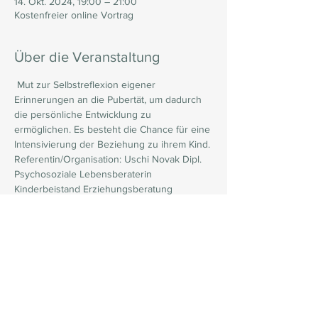
14. Okt. 2024, 19:00 – 21:00
Kostenfreier online Vortrag
Über die Veranstaltung
 Mut zur Selbstreflexion eigener 
Erinnerungen an die Pubertät, um dadurch 
die persönliche Entwicklung zu 
ermöglichen. Es besteht die Chance für eine 
Intensivierung der Beziehung zu ihrem Kind. 
Referentin/Organisation: Uschi Novak Dipl. 
Psychosoziale Lebensberaterin 
Kinderbeistand Erziehungsberatung 
Homepage: www.un-lebensberatung.at 
Telefonnummer: +43676/9040004
Mit jedem Beitrag tragen Sie direkt dazu bei,
das Leben von Kindern zu verbessern!
10 Euro spenden
20 Euro spenden