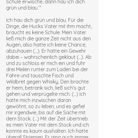
Schule erwische, dann hau ich dich
grün und blau.’“
Ich hau dich grün und blau. Für die
Dinge, die Hucks Vater mit ihm macht,
braucht es keine Schule. Mein Vater
ließ mich die ganze Zeit nicht aus den
Augen, also hatte ich keine Chance,
abzuhauen (…). Er hatte ein Gewehr
dabei – wahrscheinlich geklaut (…). Ab
und zu schloss er mich ein und fuhr
drei Meilen runter zum Laden bei der
Fähre und tauschte Fisch und
Wildbret gegen Whisky. Den brachte
er heim, betrank sich, ließ sich’s gut
gehen und verprügelte mich. (…) Ich
hatte mich inzwischen daran
gewöhnt, so zu leben, und es gefiel
mir irgendwie, bis auf die Sache mit
dem Stock. (…) Mit der Zeit übertrieb
es mein Vater mit dem Stock und ich
konnte es kaum aushalten. Ich hatte
überall Striemen. Er ging auch immer