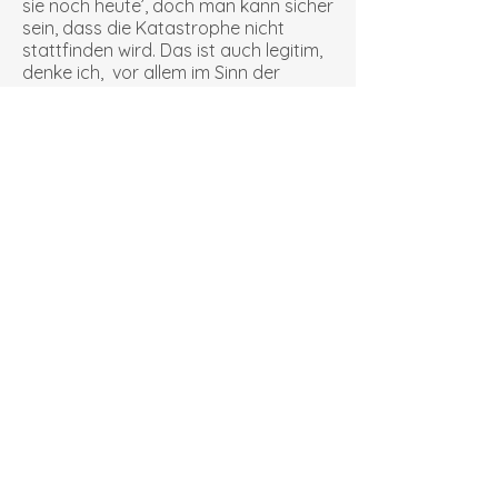
sie noch heute’, doch man kann sicher
sein, dass die Katastrophe nicht
stattfinden wird. Das ist auch legitim,
denke ich, vor allem im Sinn der
jungen Leser.
Was sieht man, wenn man durch die
Brille der Psycho- Zünfte auf das
Leben schaut, das da womöglich vor
Pippi Langstrumpf und Huckleberry
Finn liegt? Einen alkoholabhängigen
Eskapisten, der die Frau verprügelt,
die sich seiner erbarmt hat? Eine
verwahrloste Chaotin, die ihr Haus
verkommen lässt und meint, das
ganze Leben sei ‚Boden nicht
berühren’. Zwei Schul- und
Leistungsvermeider auf Dauer?
Ich denke, die beiden bringen einiges
mit, was von einer derart düsteren
Prognose abrücken lässt,
Resilienzfaktoren, wie man mit einem
etwas zeitgeistigen Fachvokabel