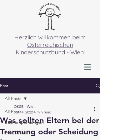
Herzlich willkommen beim
Österreichischen
Kinderschutzbund - Wien!
Post
All Posts
ÖKSB - Wien
All Posts
Jul 14, 2022
4 min read
Was sollten Eltern bei der
Buchempfehlungen
Trennung oder Scheidung
Blog Artikel