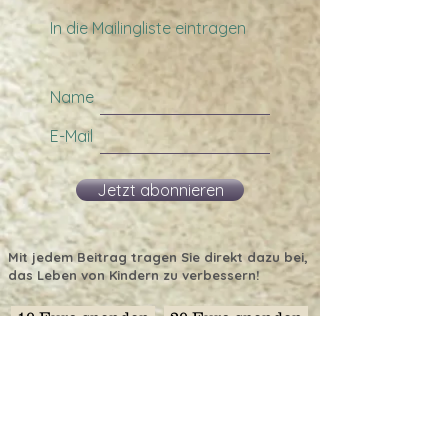
In die Mailingliste eintragen
Name
E-Mail
Jetzt abonnieren
Mit jedem Beitrag tragen Sie direkt dazu bei,
das Leben von Kindern zu verbessern!
10 Euro spenden
20 Euro spenden
30 Euro spenden
40 Euro spenden
50 Euro spenden