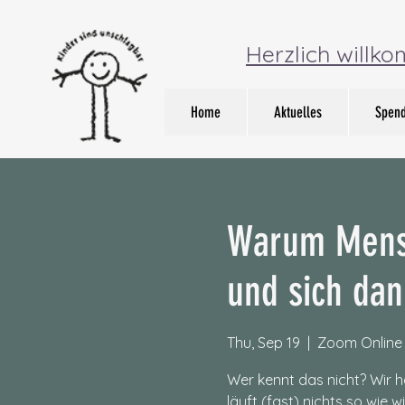
Herzlich willk
Home
Aktuelles
Spen
Warum Mensc
und sich dan
Thu, Sep 19
  |  
Zoom Online
Wer kennt das nicht? Wir 
läuft (fast) nichts so wie w