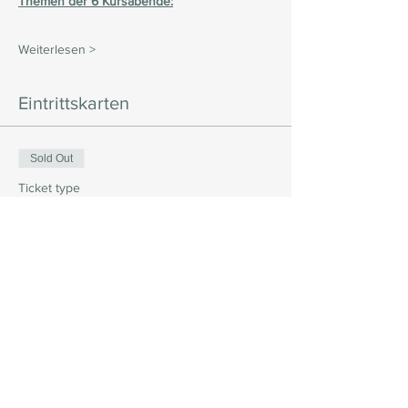
Themen der 6 Kursabende:
Weiterlesen >
Eintrittskarten
Sold Out
Ticket type
Unschlagbar starke Familien
More info
Price
Pay what you want
This event is sold out