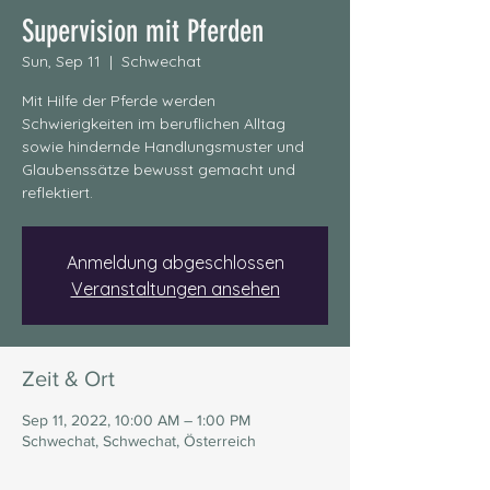
Supervision mit Pferden
Sun, Sep 11
  |  
Schwechat
Mit Hilfe der Pferde werden
Schwierigkeiten im beruflichen Alltag
sowie hindernde Handlungsmuster und
Glaubenssätze bewusst gemacht und
reflektiert.
Anmeldung abgeschlossen
Veranstaltungen ansehen
Zeit & Ort
Sep 11, 2022, 10:00 AM – 1:00 PM
Schwechat, Schwechat, Österreich