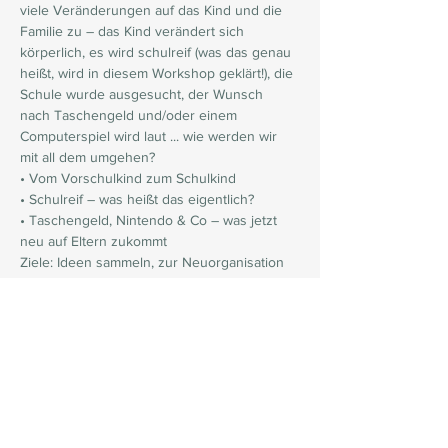
viele Veränderungen auf das Kind und die 
Familie zu – das Kind verändert sich 
körperlich, es wird schulreif (was das genau 
heißt, wird in diesem Workshop geklärt!), die 
Schule wurde ausgesucht, der Wunsch 
nach Taschengeld und/oder einem 
Computerspiel wird laut ... wie werden wir 
mit all dem umgehen? 
• Vom Vorschulkind zum Schulkind 
• Schulreif – was heißt das eigentlich? 
• Taschengeld, Nintendo & Co – was jetzt 
neu auf Eltern zukommt 
Ziele: Ideen sammeln, zur Neuorganisation 
des familiären Alltags
Weiterlesen >
Mit jedem Beitrag tragen Sie direkt dazu bei,
das Leben von Kindern zu verbessern!
10 Euro spenden
20 Euro spenden