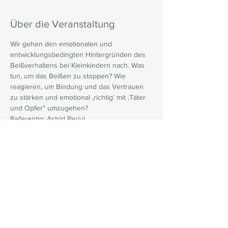
Über die Veranstaltung
Wir gehen den emotionalen und 
entwicklungsbedingten Hintergründen des 
Beißverhaltens bei Kleinkindern nach. Was 
tun, um das Beißen zu stoppen? Wie 
reagieren, um Bindung und das Vertrauen 
zu stärken und emotional ‚richtig‘ mit ‚Täter 
und Opfer" umzugehen?
Referentin: Astrid Perjul
Web:
 www.paedak2go.at
Mit jedem Beitrag tragen Sie direkt dazu bei,
das Leben von Kindern zu verbessern!
10 Euro spenden
20 Euro spenden
30 Euro spenden
40 Euro spenden