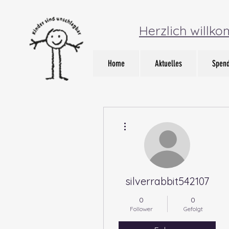
Herzlich willk
Home
Aktuelles
Spen
Weitere Optionen
silverrabbit542107
0
0
Follower
Gefolgt