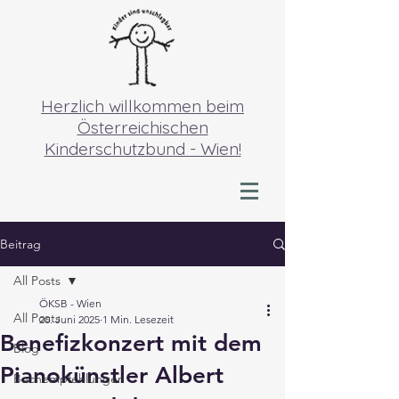
Herzlich willkommen beim
Österreichischen
Kinderschutzbund - Wien!
Beitrag
All Posts
ÖKSB - Wien
All Posts
20. Juni 2025
1 Min. Lesezeit
Benefizkonzert mit dem
Blog
Pianokünstler Albert
Buchempfehlungen