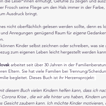
en die Leser*innen ermutigt, Gefühle zu zeigen und aus
der Frosch seine Fliege um den Hals immer in der Farbe,
um Ausdruck bringt. 
hes nicht oberflächlich gelesen werden sollte, denn es lo
 und Anregungen genügend Raum für 
eigene 
Gedanken
n.  
e können Kinder selbst zeichnen oder schreiben, was sie 
Bezug zum eigenen Leben leicht hergestellt werden kann
Novak
 arbeitet seit über 30 Jahren in der Familienberatu
en Eltern. Sie hat viele Familien bei Trennung/Scheidun
milie begleitet. Dieses Buch ist ihr Herzensprojekt: 
 mit diesem Buch vielen Kindern helfen kann, dass ich nac
Corona Krise , die wir alle hinter uns haben, Kindern 
ns Gesicht zaubern kann. Ich möchte Kinder motivieren, d