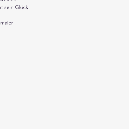
ht sein Glück 
rmaier