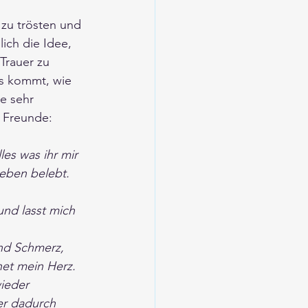
 zu trösten und 
ich die Idee, 
Trauer zu 
s kommt, wie 
e sehr 
 Freunde: 
es was ihr mir 
Leben belebt. 
und lasst mich 
nd Schmerz, 
net mein Herz. 
ieder  
r dadurch 