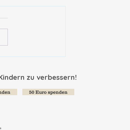
mmen. Über das große
k der Freundschaft
 Kindern zu verbessern!
enden
50 Euro spenden