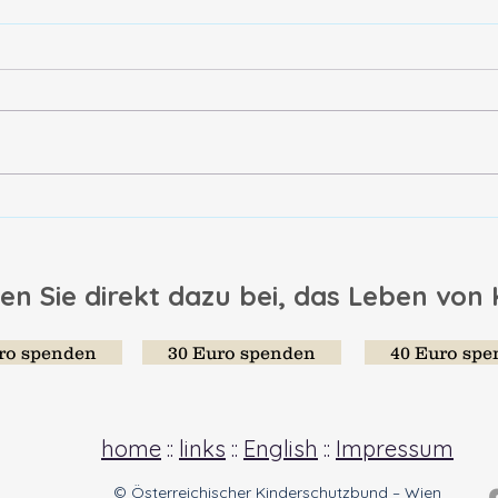
Herr Dachs und seine
Zusa
erstaunliche Buchhandlung
Glüc
en Sie direkt dazu bei, das Leben von
ro spenden
30 Euro spenden
40 Euro sp
home
::
links
::
English
::
Impressum
© Österreichischer Kinderschutzbund – Wien