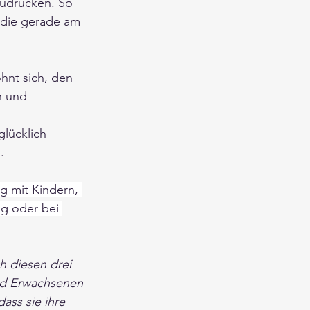
zudrücken. So 
 die gerade am 
hnt sich, den 
 und 
glücklich 
. 
ng mit Kindern, 
g oder bei 
h diesen drei 
und Erwachsenen 
ass sie ihre 