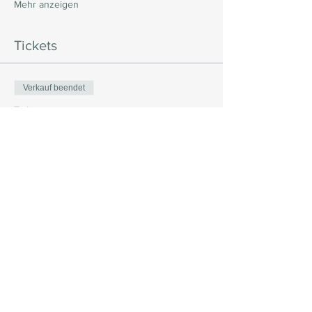
Mehr anzeigen
Tickets
Verkauf beendet
Tickettyp
Freie Spende
Mehr Infos
Preis
Wunschpreis
Mit jedem Beitrag tragen Sie direkt dazu bei,
das Leben von Kindern zu verbessern!