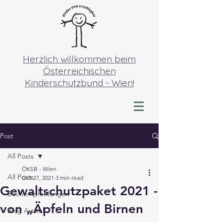
Herzlich willkommen beim
Österreichischen
Kinderschutzbund - Wien!
Post
All Posts
ÖKSB - Wien
All Posts
Oct 27, 2021
3 min read
Gewaltschutzpaket 2021 -
Buchempfehlungen
von „Äpfeln und Birnen
Blog Artikel