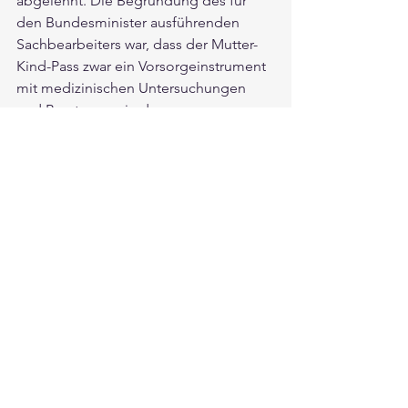
abgelehnt. Die Begründung des für 
den Bundesminister ausführenden 
Sachbearbeiters war, dass der Mutter-
Kind-Pass zwar ein Vorsorgeinstrument 
mit medizinischen Untersuchungen 
und Beratungen in der 
Schwangerschaft und den ersten 
Lebensjahren des Kindes ist, 
gleichzeitig jedoch Elternbildung/-
beratung wenig geeignet erscheint, 
erwünschte Verhaltensänderungen bei 
Eltern zu bewirken. 
Aus jahrelanger Erfahrung als 
Erziehungsberater und Elternbildner 
sowie nach Auswertung von vielen 
Teilnehmer*innen - Feedbackbögen, 
kann ich mit Fug und Recht behaupten, 
dass sich der Mitarbeiter von BM 
Mückstein im Irrtum befindet.